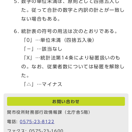
数字の単位未満は、原則として四捨五入し
た。従って合計の数字と内訳の計とが一致し
ない場合もある。
統計表の符号の用法は次のとおりである。
「0」…単位未満（四捨五入後）
「－」…該当なし
「X」…統計法第14条により秘匿扱いのも
の。なお、従業者数については秘匿を解除し
た。
「△」…マイナス
お問い合わせ
関市役所財務部行政情報課（北庁舎5階）
電話:
0575-23-8122
ファクス: 0575-23-1600