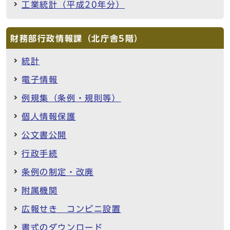
工業統計（平成20年分）
財務部行政情報課（北庁舎5階）
統計
電子情報
例規集（条例・規則等）
個人情報保護
公文書公開
行政手続
条例の制定・改廃
附属機関
広報せき コンビニ設置
書式のダウンロード