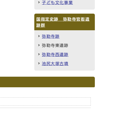
子ども文化事業
国指定史跡 弥勒寺官衙遺
跡群
弥勒寺跡
弥勒寺東遺跡
弥勒寺西遺跡
池尻大塚古墳