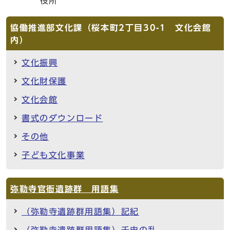
役所
協働推進部文化課（桜本町2丁目30-1 文化会館
内）
文化振興
文化財保護
文化会館
書式のダウンロード
その他
子ども文化事業
弥勒寺官衙遺跡群 用語集
（弥勒寺遺跡群用語集）記紀
（弥勒寺遺跡群用語集）壬申の乱