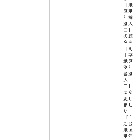
「地
区別
年齢
別人
口」
の題
名を
「町
丁字
地区
別年
齢別
人
口」
に変
更し
まし
た。
「自
治会
地区
別年