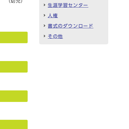
時 （幼児）
生涯学習センター
人権
書式のダウンロード
その他