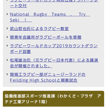
ート交付
National Rugby Teams ， Try
Seki ！
武山哲也氏によるラグビー教室
関青年会議所がラグビーボールを寄贈
ラグビーワールドカップ2019カウントダウン
ボード設置
松尾雄治氏（元ラグビー日本代表）による講演
会が開催されました。
関商工ラグビー部がニュージーランドの
Feilding High Schoolと親善試合
協働推進部スポーツ推進課（わかくさ・プラザ ア
テナ工業アリーナ1階）