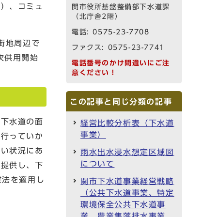
）、コミュ
関市役所基盤整備部下水道課
（北庁舎2階）
電話:
0575-23-7708
街地周辺で
ファクス: 0575-23-7741
次供用開始
電話番号のかけ間違いにご注
意ください！
この記事と同じ分類の記事
下水道の面
経営比較分析表（下水道
事業）
を行っていか
しい状況にあ
雨水出水浸水想定区域図
について
を提供し、下
業法を適用し
関市下水道事業経営戦略
（公共下水道事業、特定
環境保全公共下水道事
業、農業集落排水事業、