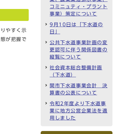
コミニュティ・プラント
事業）策定について
9月10日は「下水道の
りやすく示
日」
状態が把握で
公共下水道事業計画の変
。
更認可に伴う関係図書の
縦覧について
社会資本総合整備計画
（下水道）
関市下水道事業会計 決
算書の公表について
令和2年度より下水道事
業に地方公営企業法を適
用しました