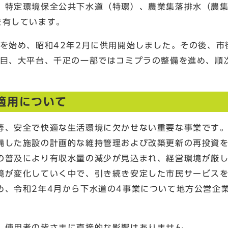
特定環境保全公共下水道（特環）、農業集落排水（農集
を有しています。
を始め、昭和42年2月に供用開始しました。その後、市
丁目、大平台、千疋の一部ではコミプラの整備を進め、順
適用について
、安全で快適な生活環境に欠かせない重要な事業です。
備した施設の計画的な維持管理および改築更新の再投資
の普及により有収水量の減少が見込まれ、経営環境が厳
境が変化していく中で、引き続き安定した市民サービス
め、令和2年4月から下水道の4事業について地方公営企
、使用者の皆さまに直接的な影響はありません。