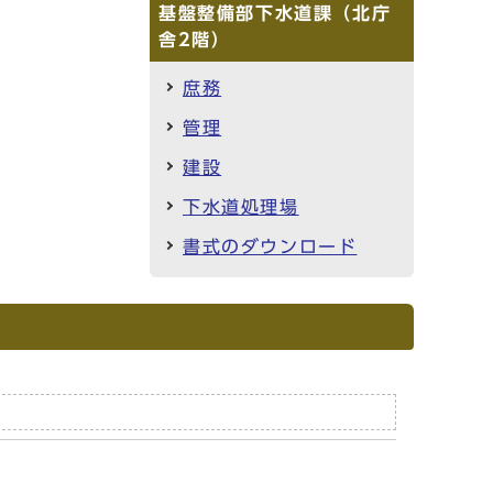
基盤整備部下水道課（北庁
舎2階）
庶務
管理
建設
下水道処理場
書式のダウンロード