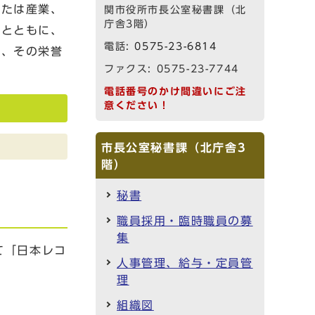
または産業、
関市役所市長公室秘書課（北
庁舎3階）
るとともに、
電話:
0575-23-6814
て、その栄誉
ファクス: 0575-23-7744
電話番号のかけ間違いにご注
意ください！
市長公室秘書課（北庁舎3
階）
秘書
職員採用・臨時職員の募
集
て「日本レコ
人事管理、給与・定員管
理
組織図