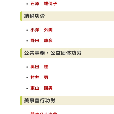
石原 雄俔子
納税功労
小澤 外美
野田 康彦
公共事務・公益団体功労
奥田 桂
村井 勇
東山 國男
美事善行功労