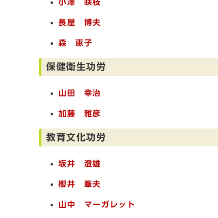
小澤 咲枝
長屋 博夫
森 恵子
保健衛生功労
山田 幸治
加藤 雅彦
教育文化功労
坂井 澄雄
櫻井 峯夫
山中 マーガレット