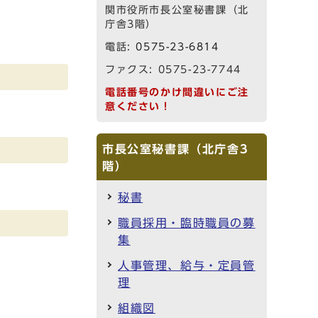
関市役所市長公室秘書課（北
庁舎3階）
電話:
0575-23-6814
ファクス: 0575-23-7744
電話番号のかけ間違いにご注
意ください！
市長公室秘書課（北庁舎3
階）
秘書
職員採用・臨時職員の募
集
人事管理、給与・定員管
理
組織図