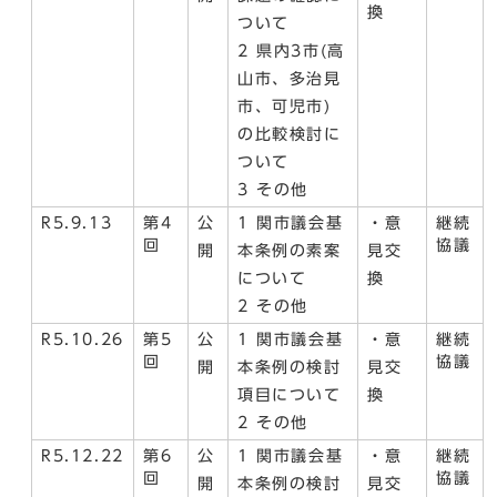
換
ついて
2 県内3市(高
山市、多治見
市、可児市)
の比較検討に
ついて
3 その他
R5.9.13
第4
公
1 関市議会基
・意
継続
回
協議
開
本条例の素案
見交
について
換
2 その他
R5.10.26
第5
公
1 関市議会基
・意
継続
回
協議
開
本条例の検討
見交
項目について
換
2 その他
R5.12.22
第6
公
1 関市議会基
・意
継続
回
協議
開
本条例の検討
見交