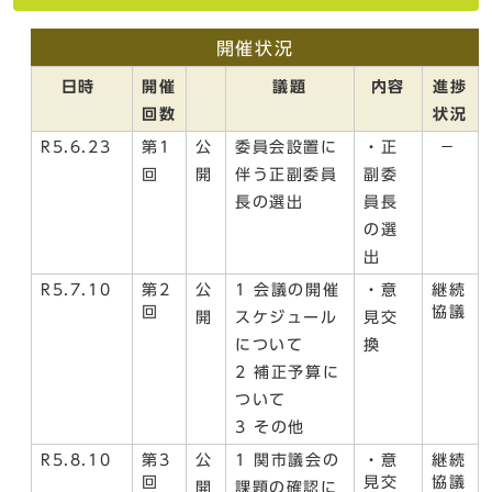
開催状況
日時
開催
議題
内容
進捗
回数
状況
R5.6.23
第1
公
委員会設置に
・正
－
回
開
伴う正副委員
副委
長の選出
員長
の選
出
R5.7.10
第2
公
1 会議の開催
・意
継続
回
協議
開
スケジュール
見交
について
換
2 補正予算に
ついて
3 その他
R5.8.10
第3
公
1 関市議会の
・意
継続
回
見交
協議
開
課題の確認に