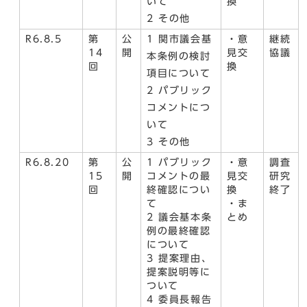
いて
換
2 その他
R6.8.5
第
公
1 関市議会基
・意
継続
14
開
見交
協議
本条例の検討
回
換
項目について
2 パブリック
コメントにつ
いて
3 その他
R6.8.20
第
公
1 パブリック
・意
調査
15
開
コメントの最
見交
研究
回
終確認につい
換
終了
て
・ま
2 議会基本条
とめ
例の最終確認
について
3 提案理由、
提案説明等に
ついて
4 委員長報告