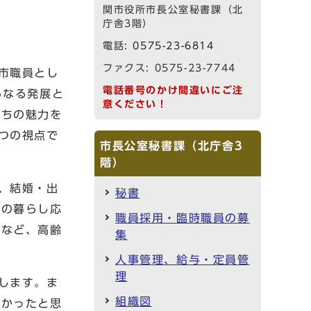
関市役所市長公室秘書課（北
庁舎3階）
電話:
0575-23-6814
ファクス: 0575-23-7744
市職員とし
電話番号のかけ間違いにご注
らなる発展と
意ください！
まちの魅力を
つの視点で
市長公室秘書課（北庁舎3
階）
、結婚・出
秘書
帯の暮らし応
職員採用・臨時職員の募
励など、高齢
集
人事管理、給与・定員管
理
します。ま
組織図
よかったと思