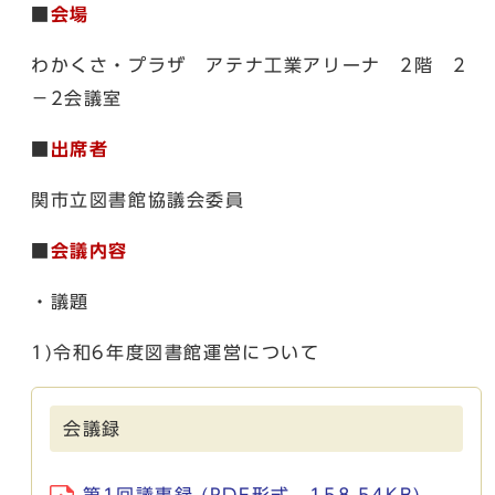
■
会場
わかくさ・プラザ アテナ工業アリーナ 2階 2
－2会議室
■
出席者
関市立図書館協議会委員
■
会議内容
・議題
1)令和6年度図書館運営について
会議録
第1回議事録 (PDF形式、158.54KB)