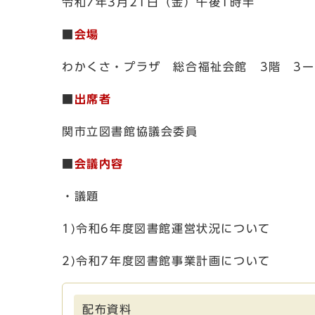
令和7年3月21日（金）午後1時半
■
会場
わかくさ・プラザ 総合福祉会館 3階 3ー
■
出席者
関市立図書館協議会委員
■
会議内容
・議題
1)令和6年度図書館運営状況について
2)令和7年度図書館事業計画について
配布資料