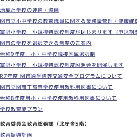
地域と学校の連携・協働
関市立小中学校の教育職員に関する業務量管理・健康確
富野小学校 小規模特認校制度がはじまります（申込期間
関市の学校を選択できる制度のご案内
令和9年度 小・中学校隣接区域選択制
富野小学校 小規模特認校制度説明会を開催します
R7年度 関市通学路等交通安全プログラムについて
関市立関商工高等学校使用教科用図書について
令和8年度用小・中学校使用教科用図書について
学校教育夢プラン
教育委員会教育総務課（北庁舎5階）
教育振興計画