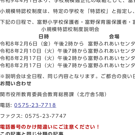
令和9年4月1日より、学校規模適正化の取組として、
小規模特認校制度は、特定の学校を「特認校」と指定し
下記の日程で、富野小学校保護者・富野保育園保護者・
小規模特認校制度説明会
日時
会場
令和8年2月6日（金）午後2時から
富野ふれあいセン
令和8年2月10日（火）午後7時から
富野ふれあいセン
令和8年2月17日（火）午後2時から
富野ふれあいセン
令和8年2月17日（火）午後7時から
富野ふれあいセン
※説明会は全日程、同じ内容となります。ご都合の良い
お問い合わせ
関市役所教育委員会教育総務課（北庁舎5階）
電話:
0575-23-7718
ファクス: 0575-23-7747
電話番号のかけ間違いにご注意ください！
この記事と同じ分類の記事