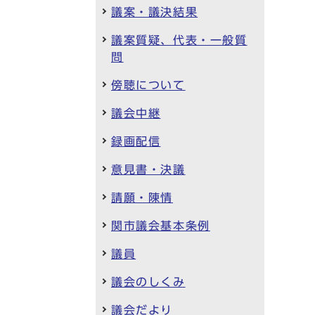
議案・議決結果
議案質疑、代表・一般質
問
傍聴について
議会中継
録画配信
意見書・決議
請願・陳情
関市議会基本条例
議員
議会のしくみ
議会だより