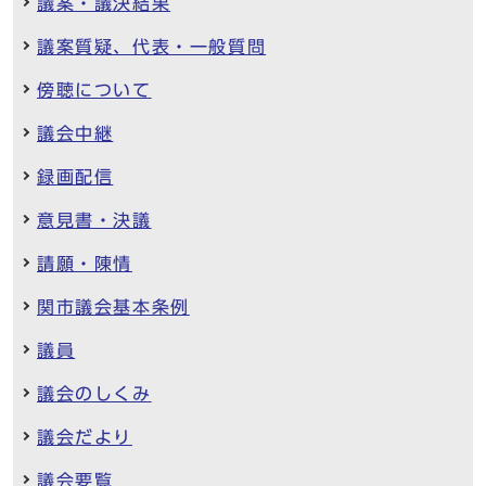
議案・議決結果
議案質疑、代表・一般質問
傍聴について
議会中継
録画配信
意見書・決議
請願・陳情
関市議会基本条例
議員
議会のしくみ
議会だより
議会要覧