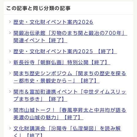
この記事と同じ分類の記事
歴史・文化財イベント案内2026
関鍛冶伝承館「刃物のまち関と鍛冶の700年」
関連イベント【終了】
歴史・文化財イベント案内2025 【終了】
新長谷寺「朝鮮仏画」特別公開【終了】
関まち歴史シンポジウム「関まちの歴史を探る
−都市史・景観史から−」【終了】
関市＆富加町連携イベント「中世タイムスリッ
プまち歩き」【終了】
関市山城トーク！「春風亭昇太と中井均が語る
美濃の山城の魅力」【終了】
文化財講演会「汾陽寺「仏涅槃図」を読み解
く」【終了】