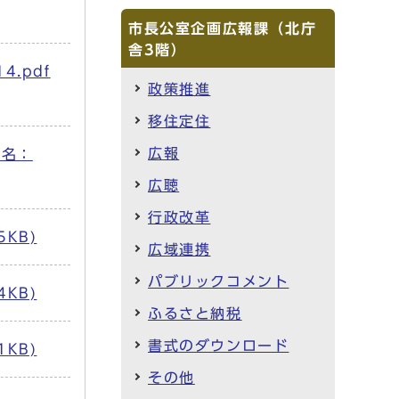
市長公室企画広報課（北庁
舎3階）
.pdf
政策推進
移住定住
広報
ル名：
広聴
行政改革
KB)
広域連携
パブリックコメント
KB)
ふるさと納税
書式のダウンロード
KB)
その他