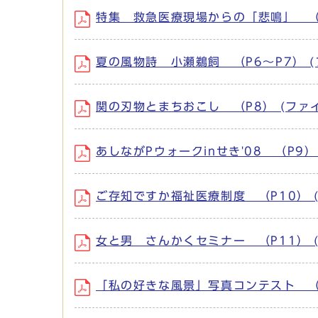
特集 救急医療現場からの「悲鳴」 （P2～
夏の風物詩 小瀬鵜飼 （P6～P7） (フ
関の刃物とまちおこし （P8） (ファイル
あしながPウォークinせき'08 （P9） 
ご存知ですか福祉医療制度 （P10） (フ
女と男 さんかくセミナー （P11） (フ
「私の好きな風景」写真コンテスト （P12