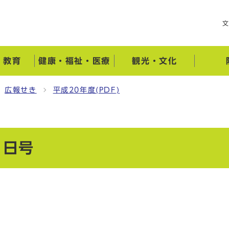
・教育
健康・福祉・医療
観光・文化
広報せき
平成20年度(PDF)
1日号