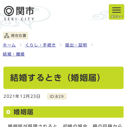
メニュー
現在位置
ホーム
くらし・手続き
届出・証明
結婚・離婚
結婚するとき（婚姻届）
2021年12月23日
ID:829
婚姻届
婚姻届が受理されると、初婚の場合、親の戸籍から