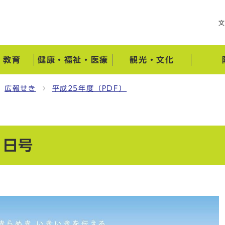
・教育
健康・福祉・医療
観光・文化
広報せき
平成25年度（PDF）
1日号