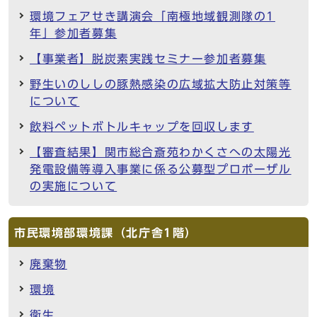
環境フェアせき講演会「南極地域観測隊の1
年」参加者募集
【事業者】脱炭素実践セミナー参加者募集
野生いのししの豚熱感染の広域拡大防止対策等
について
飲料ペットボトルキャップを回収します
【審査結果】関市総合斎苑わかくさへの太陽光
発電設備等導入事業に係る公募型プロポーザル
の実施について
市民環境部環境課（北庁舎1階）
廃棄物
環境
衛生