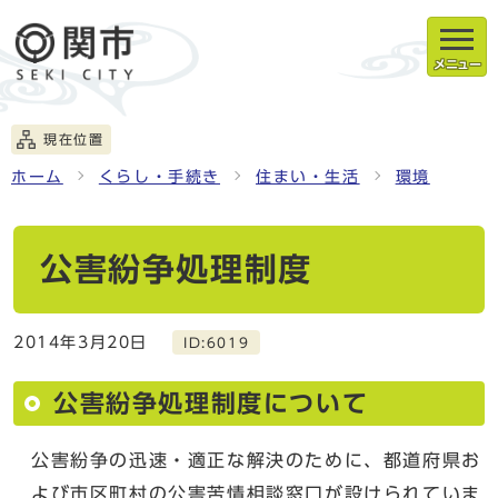
メニュー
現在位置
ホーム
くらし・手続き
住まい・生活
環境
公害紛争処理制度
2014年3月20日
ID:6019
公害紛争処理制度について
公害紛争の迅速・適正な解決のために、都道府県お
よび市区町村の公害苦情相談窓口が設けられていま