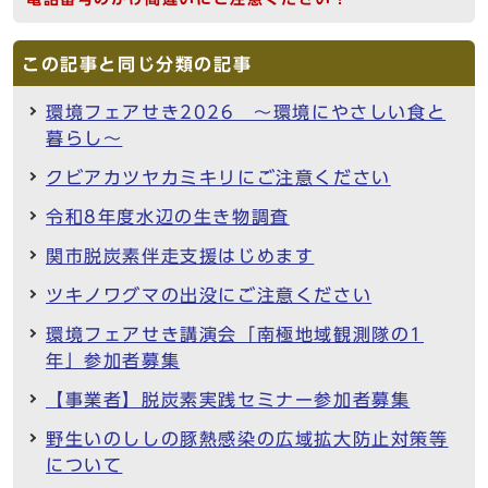
この記事と同じ分類の記事
環境フェアせき2026 ～環境にやさしい食と
暮らし～
クビアカツヤカミキリにご注意ください
令和8年度水辺の生き物調査
関市脱炭素伴走支援はじめます
ツキノワグマの出没にご注意ください
環境フェアせき講演会「南極地域観測隊の1
年」参加者募集
【事業者】脱炭素実践セミナー参加者募集
野生いのししの豚熱感染の広域拡大防止対策等
について