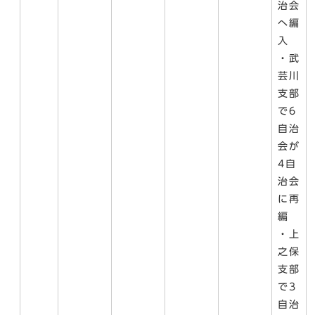
治会
へ編
入
・武
芸川
支部
で6
自治
会が
4自
治会
に再
編
・上
之保
支部
で3
自治