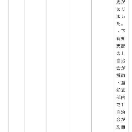
更が
あり
まし
た。
・下
有知
支部
の1
自治
会が
解散
・倉
知支
部内
で1
自治
会が
別自