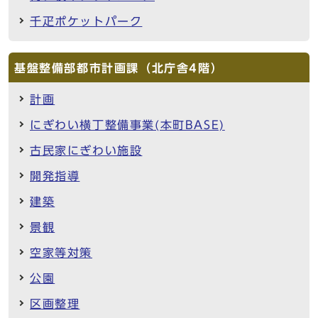
千疋ポケットパーク
基盤整備部都市計画課（北庁舎4階）
計画
にぎわい横丁整備事業(本町BASE)
古民家にぎわい施設
開発指導
建築
景観
空家等対策
公園
区画整理