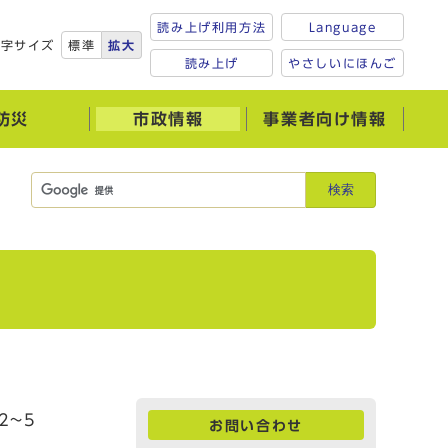
読み上げ利用方法
Language
文字サイズ
標準
拡大
読み上げ
やさしいにほんご
防災
市政情報
事業者向け情報
検索
2~5
お問い合わせ