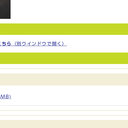
）
こちら
（別ウインドウで開く）
7MB)