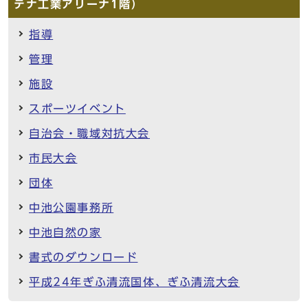
テナ工業アリーナ1階）
指導
管理
施設
スポーツイベント
自治会・職域対抗大会
市民大会
団体
中池公園事務所
中池自然の家
書式のダウンロード
平成24年ぎふ清流国体、ぎふ清流大会