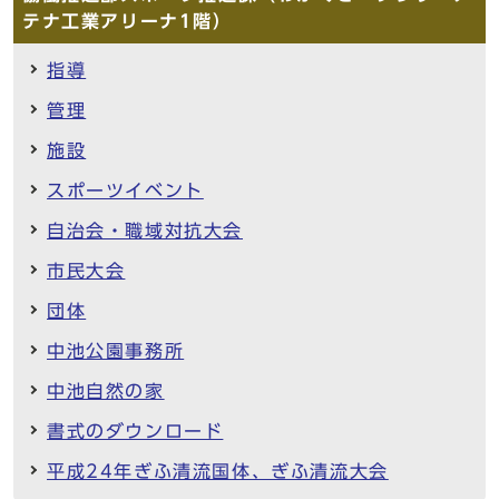
テナ工業アリーナ1階）
指導
管理
施設
スポーツイベント
自治会・職域対抗大会
市民大会
団体
中池公園事務所
中池自然の家
書式のダウンロード
平成24年ぎふ清流国体、ぎふ清流大会