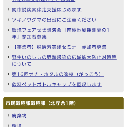
関市脱炭素伴走支援はじめます
ツキノワグマの出没にご注意ください
環境フェアせき講演会「南極地域観測隊の1
年」参加者募集
【事業者】脱炭素実践セミナー参加者募集
野生いのししの豚熱感染の広域拡大防止対策等
について
第16回せき・ホタルの楽校（がっこう）
飲料ペットボトルキャップを回収します
市民環境部環境課（北庁舎1階）
廃棄物
環境