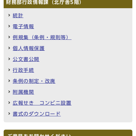
財務部行政情報課（北庁舎5階）
統計
電子情報
例規集（条例・規則等）
個人情報保護
公文書公開
行政手続
条例の制定・改廃
附属機関
広報せき コンビニ設置
書式のダウンロード