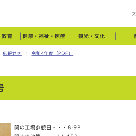
・教育
健康・福祉・医療
観光・文化
広報せき
令和4年度（PDF）
号
関の工場参観日・・・8-9P