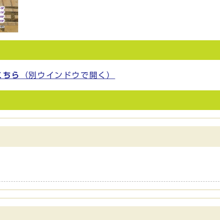
）
こちら
（別ウインドウで開く）