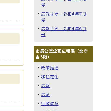
号
広報せき 令和4年7月
号
広報せき 令和4年6月
号
市長公室企画広報課（北庁
舎3階）
政策推進
移住定住
広報
広聴
行政改革