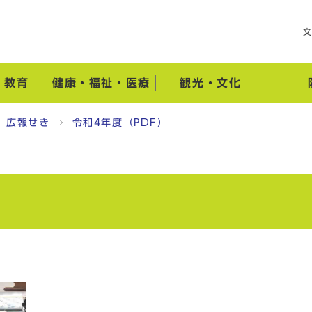
・教育
健康・福祉・医療
観光・文化
広報せき
令和4年度（PDF）