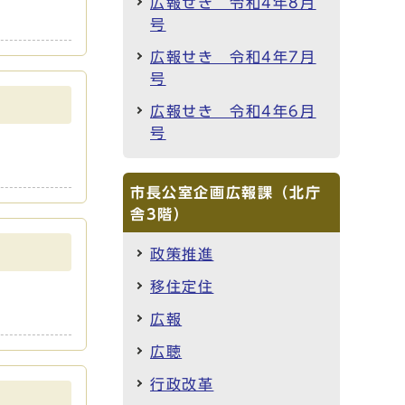
広報せき 令和4年8月
号
広報せき 令和4年7月
号
広報せき 令和4年6月
号
市長公室企画広報課（北庁
舎3階）
政策推進
移住定住
広報
広聴
行政改革