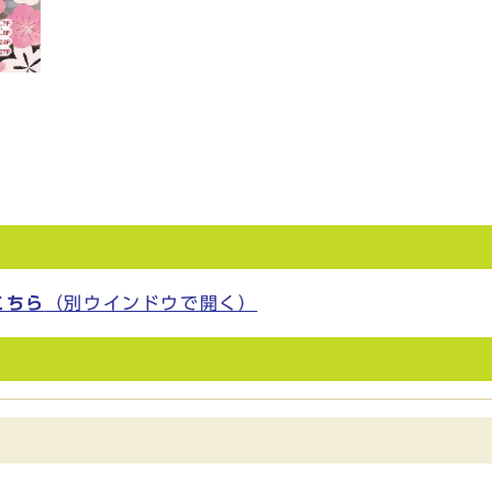
）
こちら
（別ウインドウで開く）