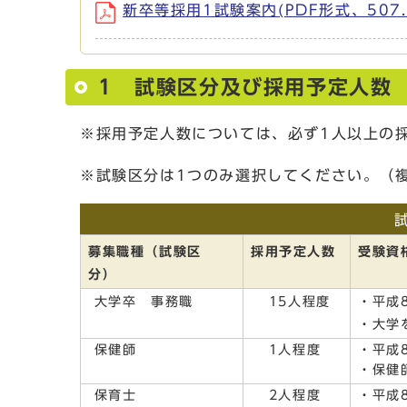
新卒等採用1試験案内(PDF形式、507.
1 試験区分及び採用予定人数
※採用予定人数については、必ず1人以上の
※試験区分は1つのみ選択してください。（
募集職種（試験区
採用予定人数
受験資
分）
大学卒 事務職
15人程度
・平成
・大学
保健師
1人程度
・平成
・保健
保育士
2人程度
・平成