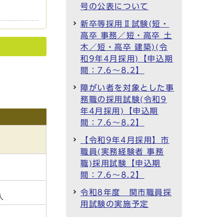
号の公表について
新卒等採用Ⅱ試験(短・
高卒 事務／短・高卒 土
木／短・高卒 建築)(令
和9年4月採用)【申込期
間：7.6～8.2】
障がい者を対象とした事
務職の採用試験(令和9
年4月採用)【申込期
間：7.6～8.2】
【令和9年4月採用】市
職員(実務経験者 事務
職)採用試験【申込期
間：7.6～8.2】
令和8年度 関市職員採
人
用試験の実施予定