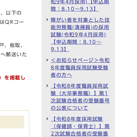
和9年4月採用)【申込期
間：8.10～9.13】
は、以下の
障がい者を対象とした技
はQRコー
能労務職(清掃員)の採用
試験(令和9年4月採用)
【申込期間：8.10～
戸、板取、
9.13】
ーへ郵送いた
＜お知らせページ＞令和
8年度職員採用試験受験
者の方へ
）を掲載し
【令和8年度職員採用試
験（大卒事務職）】第1
次試験合格者の受験番号
の公表について
【令和8年度採用試験
（保健師・保育士）】第
2次試験合格者の受験番