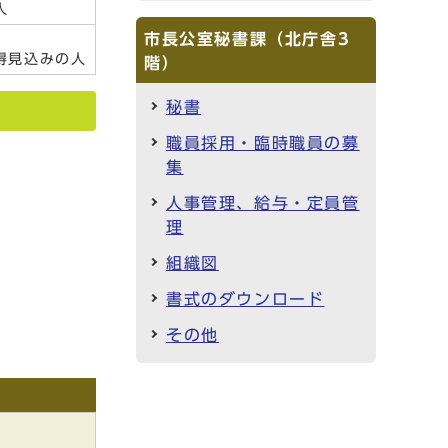
人
市長公室秘書課（北庁舎3
得見込みの人
階）
秘書
職員採用・臨時職員の募
集
人事管理、給与・定員管
理
組織図
書式のダウンロード
その他