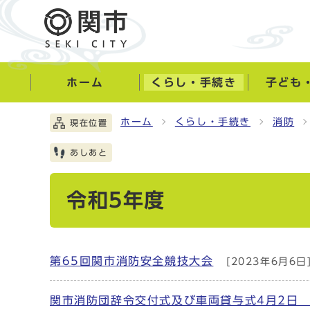
ホーム
くらし・手続き
子ども
ホーム
くらし・手続き
消防
現在位置
あしあと
令和5年度
第65回関市消防安全競技大会
[2023年6月6日
関市消防団辞令交付式及び車両貸与式4月2日