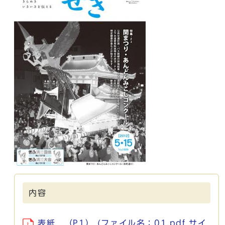
内容
表紙 （P1） (ファイル名：01.pdf サイ