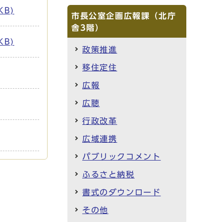
B)
市長公室企画広報課（北庁
舎3階）
B)
政策推進
移住定住
広報
広聴
行政改革
広域連携
パブリックコメント
ふるさと納税
書式のダウンロード
その他