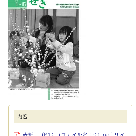
内容
表紙 （P1） (ファイル名：01.pdf サイ