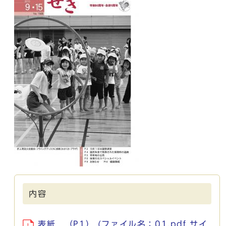
内容
表紙 （P1） (ファイル名：01.pdf サイ