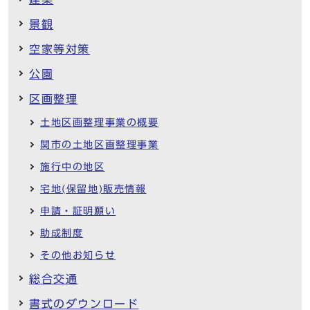
景観
空家等対策
公園
区画整理
土地区画整理事業の概要
関市の土地区画整理事業
施行中の地区
宅地(保留地)販売情報
申請・証明願い
助成制度
その他お知らせ
総合交通
書式のダウンロード