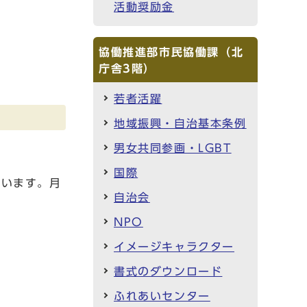
活動奨励金
協働推進部市民協働課（北
庁舎3階）
若者活躍
地域振興・自治基本条例
男女共同参画・LGBT
国際
います。月
自治会
NPO
イメージキャラクター
書式のダウンロード
ふれあいセンター