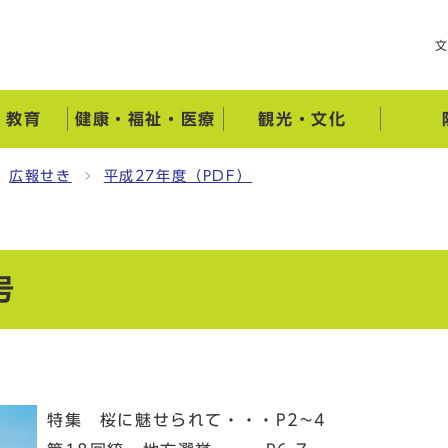
・教育
健康・福祉・医療
観光・文化
広報せき
平成27年度（PDF）
号
特集 桜に魅せられて・・・P2~4