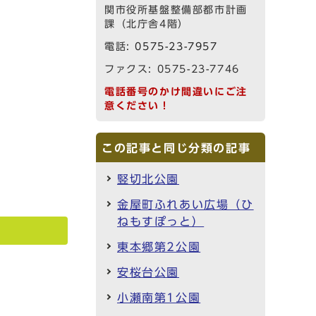
関市役所基盤整備部都市計画
課（北庁舎4階）
電話:
0575-23-7957
ファクス: 0575-23-7746
電話番号のかけ間違いにご注
意ください！
この記事と同じ分類の記事
竪切北公園
金屋町ふれあい広場（ひ
ねもすぽっと）
東本郷第2公園
安桜台公園
小瀬南第1公園