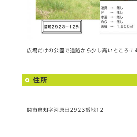
広場だけの公園で道路から少し高いところに
住所
関市倉知字河原田2923番地12