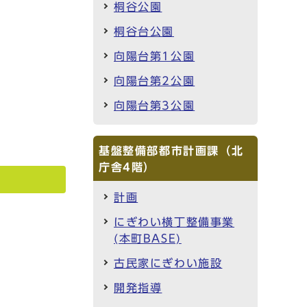
桐谷公園
桐谷台公園
向陽台第1公園
向陽台第2公園
向陽台第3公園
基盤整備部都市計画課（北
庁舎4階）
計画
にぎわい横丁整備事業
(本町BASE)
古民家にぎわい施設
開発指導