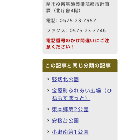
関市役所基盤整備部都市計画
課（北庁舎4階）
電話:
0575-23-7957
ファクス: 0575-23-7746
電話番号のかけ間違いにご注
意ください！
この記事と同じ分類の記事
竪切北公園
金屋町ふれあい広場（ひ
ねもすぽっと）
東本郷第2公園
安桜台公園
小瀬南第1公園