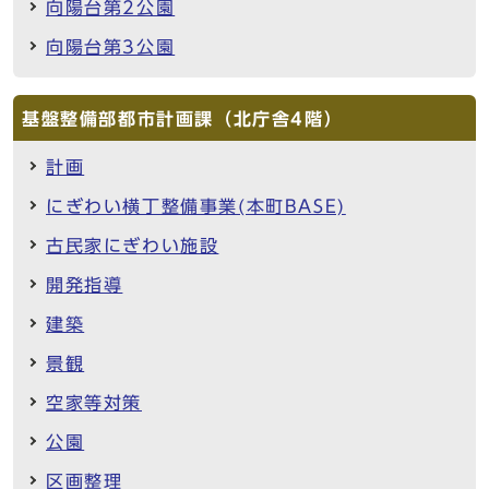
向陽台第2公園
向陽台第3公園
基盤整備部都市計画課（北庁舎4階）
計画
にぎわい横丁整備事業(本町BASE)
古民家にぎわい施設
開発指導
建築
景観
空家等対策
公園
区画整理