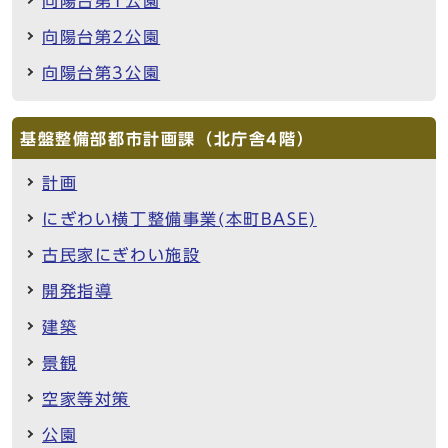
向陽台第1公園
向陽台第2公園
向陽台第3公園
基盤整備部都市計画課（北庁舎4階）
計画
にぎわい横丁整備事業(本町BASE)
古民家にぎわい施設
開発指導
建築
景観
空家等対策
公園