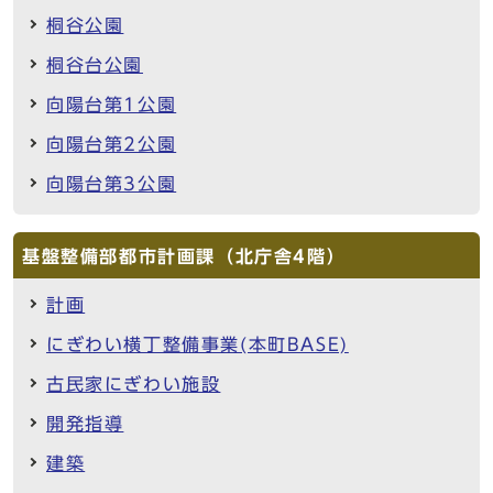
桐谷公園
桐谷台公園
向陽台第1公園
向陽台第2公園
向陽台第3公園
基盤整備部都市計画課（北庁舎4階）
計画
にぎわい横丁整備事業(本町BASE)
古民家にぎわい施設
開発指導
建築