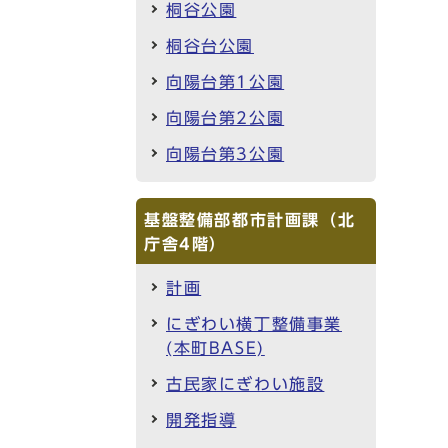
桐谷公園
桐谷台公園
向陽台第1公園
向陽台第2公園
向陽台第3公園
基盤整備部都市計画課（北
庁舎4階）
計画
にぎわい横丁整備事業
(本町BASE)
古民家にぎわい施設
開発指導