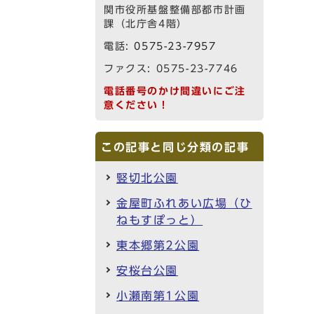
関市役所基盤整備部都市計画
課（北庁舎4階）
電話:
0575-23-7957
ファクス: 0575-23-7746
電話番号のかけ間違いにご注
意ください！
この記事と同じ分類の記事
竪切北公園
金屋町ふれあい広場（ひ
ねもすぽっと）
東本郷第2公園
安桜台公園
小瀬南第1公園