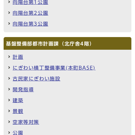
向陽台第1公園
向陽台第2公園
向陽台第3公園
基盤整備部都市計画課（北庁舎4階）
計画
にぎわい横丁整備事業(本町BASE)
古民家にぎわい施設
開発指導
建築
景観
空家等対策
公園