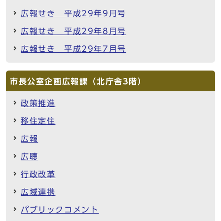
広報せき 平成29年9月号
広報せき 平成29年8月号
広報せき 平成29年7月号
市長公室企画広報課（北庁舎3階）
政策推進
移住定住
広報
広聴
行政改革
広域連携
パブリックコメント