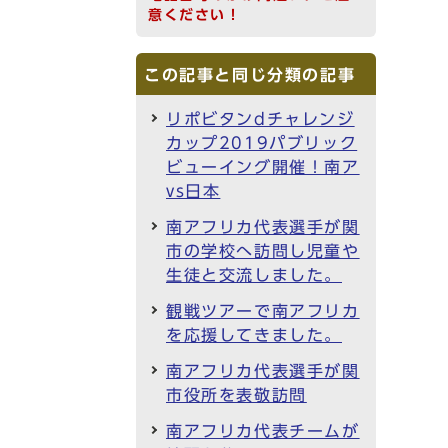
意ください！
この記事と同じ分類の記事
リポビタンdチャレンジ
カップ2019パブリック
ビューイング開催！南ア
vs日本
南アフリカ代表選手が関
市の学校へ訪問し児童や
生徒と交流しました。
観戦ツアーで南アフリカ
を応援してきました。
南アフリカ代表選手が関
市役所を表敬訪問
南アフリカ代表チームが