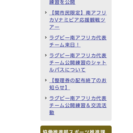
練習を公開
【関市民限定】南アフリ
カVナミビア応援観戦ツ
アー
ラグビー南アフリカ代表
チーム来日！
ラグビー南アフリカ代表
チーム公開練習のシャト
ルバスについて
【整理券の配布終了のお
知らせ】
ラグビー南アフリカ代表
チーム公開練習＆交流活
動
協働推進部スポーツ推進課